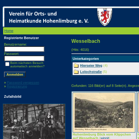
Home
/ Wesselbach
Registrierte Benutzer
Wesselbach
Benutzername:
(Hits: 4016)
Passwort:
Unterkategorien
Beim nächsten Besuch
Hierseier Weg
(4)
automatisch anmelden?
Lolochstraße
(5)
»
Password vergessen
Gefunden: 116 Bild(er) auf 8 Seite(n). Angezei
»
Registrierung
Zufallsbild
Hohenlimburg Blick vom Klippchen
auf Wesselbach
(
winnit
)