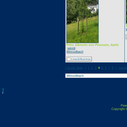
Prinz Albrecht von Preussen, Apfel
(
winnit
)
Wesselbach
« Erste Seite
«
1
2
3
4
5
6
7
8
»
Letzte
Pow
Copyright