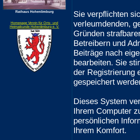
Sie verpflichten s
Rathaus Hohenlimburg
verleumdenden, ge
Homepage Verein für Orts- und
Heimatkunde Hohenlimburg e. V.
Gründen strafbaren
Betreibern und Adm
Beiträge nach eig
bearbeiten. Sie s
der Registrierung
gespeichert werde
Dieses System ver
Ihrem Computer zu
persönlichen Infor
Ihrem Komfort.