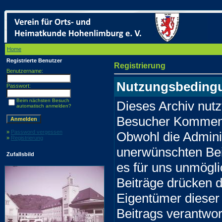
Home
/ Registrierung
Registrierte Benutzer
Registrierung
Benutzername:
Nutzungsbeding
Passwort:
Beim nächsten Besuch
Dieses Archiv nut
automatisch anmelden?
Besucher Komment
»
Password vergessen
Obwohl die Adminis
»
Registrierung
unerwünschten Bei
Zufallsbild
es für uns unmöglic
Beiträge drücken d
Eigentümer dieser 
Beitrags verantwo