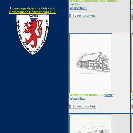
Wesselbachschule Klassenfoto
(
winnit
)
(
Wesselbach
Homepage Verein für Orts- und
Heimatkunde Hohenlimburg e. V.
Wesselbachstraße 12
(
winnit
)
Wesselbach