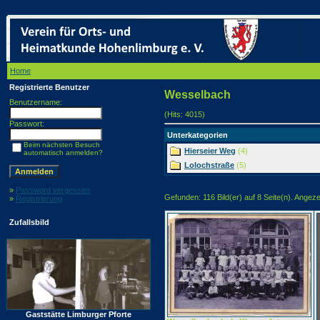
Home
/ Wesselbach
Registrierte Benutzer
Wesselbach
Benutzername:
(Hits: 4015)
Passwort:
Unterkategorien
Beim nächsten Besuch
Hierseier Weg
(4)
automatisch anmelden?
Lolochstraße
(5)
»
Password vergessen
Gefunden: 116 Bild(er) auf 8 Seite(n). Angezei
»
Registrierung
Zufallsbild
Gaststätte Limburger Pforte