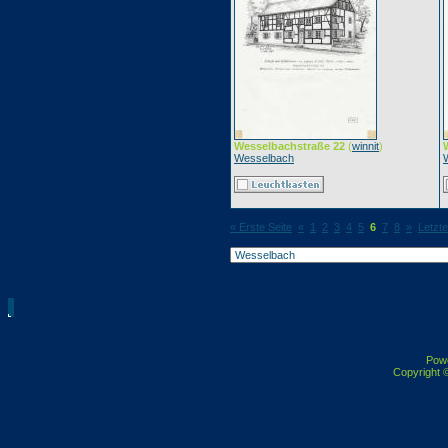
Wesselbachstraße 22
(
winnit
)
Wesselbach
« Erste Seite
«
1
2
3
4
5
6
7
8
»
Letzte
Pow
Copyright