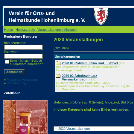
Home
/
Heimatverein | Veranstaltungen + Aktionen
/ 2020 Veranstaltungen
Registrierte Benutzer
2020 Veranstaltungen
Benutzername:
(Hits: 865)
Passwort:
Unterkategorien
Beim nächsten Besuch
2020 01 Rotwein, Rum und ... Vrevel
(20)
automatisch anmelden?
Der Heimatverein bittet zu seiner traditionellen
Feuerzangenbowle.
2020 02 Arbeitseinsatz
Viermarkenbaum
(17)
»
Password vergessen
60 Jahre Viermarkenbaum 1960 - 2020.
»
Registrierung
Gemarkenpunkt von Hohenlimburg, Letmathe, Ergste
und Berchum.
Zufallsbild
Gefunden: 0 Bild(er) auf 0 Seite(n). Angezeigt: Bild 0 bis
In dieser Kategorie sind keine Bilder vorhanden.