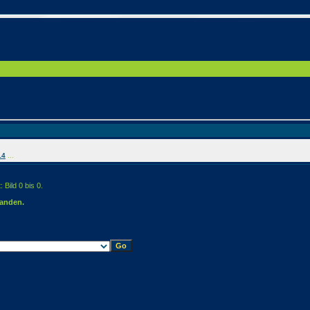
...
14
 Bild 0 bis 0.
handen.