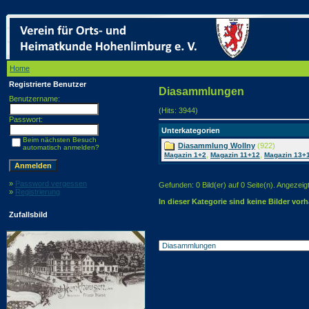
Home
/ Diasammlungen
Registrierte Benutzer
Diasammlungen
Benutzername:
(Hits: 3944)
Passwort:
Unterkategorien
Beim nächsten Besuch
Diasammlung Wollny
(922)
automatisch anmelden?
,
,
Magazin 1+2
Magazin 11+12
Magazin 13+
»
Password vergessen
Gefunden: 0 Bild(er) auf 0 Seite(n). Angezeigt:
»
Registrierung
In dieser Kategorie sind keine Bilder vor
Zufallsbild