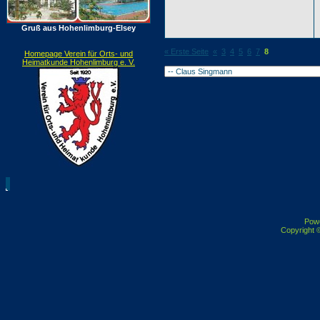
Gruß aus Hohenlimburg-Elsey
« Erste Seite
«
3
4
5
6
7
8
Homepage Verein für Orts- und
Heimatkunde Hohenlimburg e. V.
Pow
Copyright