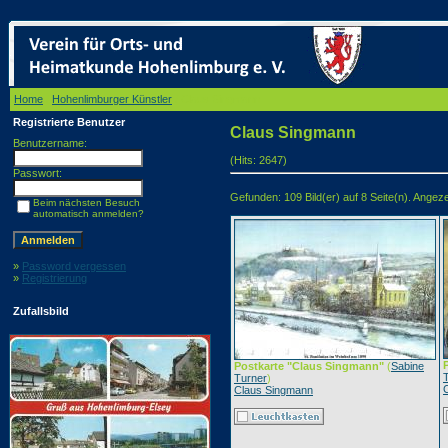
Home
/
Hohenlimburger Künstler
/ Claus Singmann
Registrierte Benutzer
Claus Singmann
Benutzername:
(Hits: 2647)
Passwort:
Gefunden: 109 Bild(er) auf 8 Seite(n). Angezei
Beim nächsten Besuch
automatisch anmelden?
»
Password vergessen
»
Registrierung
Zufallsbild
Postkarte "Claus Singmann"
(
Sabine
Turner
)
Claus Singmann