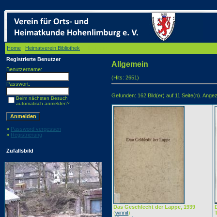
Home
/
Heimatverein Bibliothek
/ Allgemein
Registrierte Benutzer
Allgemein
Benutzername:
(Hits: 2651)
Passwort:
Gefunden: 162 Bild(er) auf 11 Seite(n). Angeze
Beim nächsten Besuch
automatisch anmelden?
»
Password vergessen
»
Registrierung
Zufallsbild
Das Geschlecht der Lappe, 1939
(
winnit
)