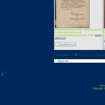
Deutsche Reichsbahn - Handbuch für
Lokomotivführer und
Lokomotivführeranwärter, 1944
(
winnit
)
Allgemein
(
« Erste Seite
«
1
2
3
4
5
6
7
»
Letzte S
Pow
Copyright