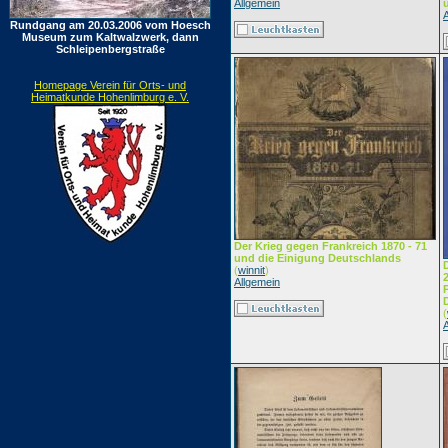
Allgemein
Rundgang am 20.03.2006 vom Hoesch
Museum zum Kaltwalzwerk, dann
Schleipenbergstraße
Homepage Verein für Orts- und
Heimatkunde Hohenlimburg e. V.
Der Krieg gegen Frankreich 1870 - 71
und die Einigung Deutschlands
(
winnit
)
Allgemein
(