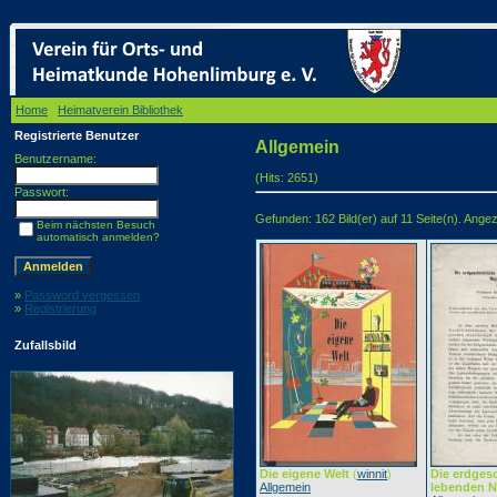
Home
/
Heimatverein Bibliothek
/ Allgemein
Registrierte Benutzer
Allgemein
Benutzername:
(Hits: 2651)
Passwort:
Gefunden: 162 Bild(er) auf 11 Seite(n). Angeze
Beim nächsten Besuch
automatisch anmelden?
»
Password vergessen
»
Registrierung
Zufallsbild
Die eigene Welt
(
winnit
)
Die erdges
Allgemein
lebenden N