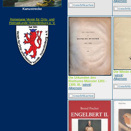
Allgemein
Kanustrecke
Homepage Verein für Orts- und
Heimatkunde Hohenlimburg e. V.
Die Winde 
(
winnit
)
Die Urkunden des
Allgemein
Bisthums Münster 1201 -
1300. III.
(
winnit
)
Allgemein