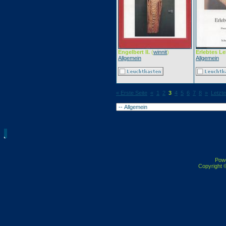
Engelbert II.
(
winnit
)
Erlebtes L
Allgemein
Allgemein
« Erste Seite
«
1
2
3
4
5
6
7
8
»
Letzte
Pow
Copyright