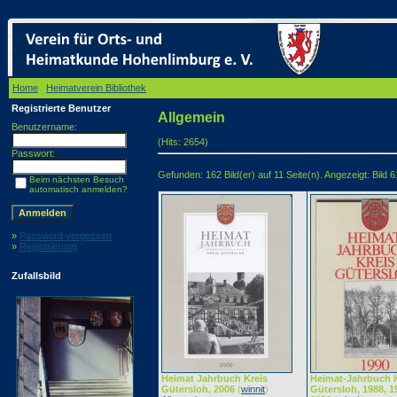
Home
/
Heimatverein Bibliothek
/ Allgemein
Registrierte Benutzer
Allgemein
Benutzername:
(Hits: 2654)
Passwort:
Gefunden: 162 Bild(er) auf 11 Seite(n). Angezeigt: Bild 6
Beim nächsten Besuch
automatisch anmelden?
»
Password vergessen
»
Registrierung
Zufallsbild
Heimat Jahrbuch Kreis
Heimat-Jahrbuch K
Gütersloh, 2006
(
winnit
)
Gütersloh, 1988, 