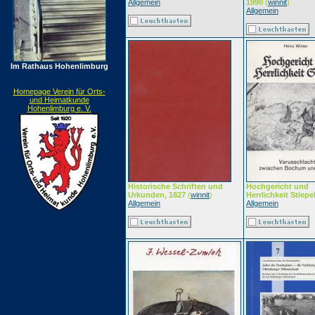
Allgemein
1990
(
winnit
)
Allgemein
Im Rathaus Hohenlimburg
Homepage Verein für Orts-
und Heimatkunde
Hohenlimburg e. V.
Historische Schriften und
Hochgericht und
Urkunden, 1827
(
winnit
)
Herrlichkeit Stiepe
Allgemein
Allgemein