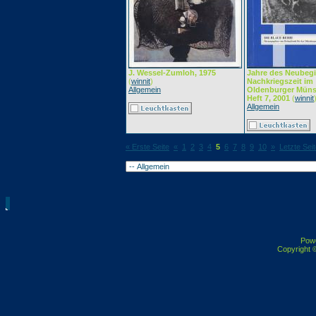
J. Wessel-Zumloh, 1975
Jahre des Neubegi
(
winnit
)
Nachkriegszeit im
Allgemein
Oldenburger Müns
Heft 7, 2001
(
winnit
Allgemein
« Erste Seite
«
1
2
3
4
5
6
7
8
9
10
»
Letzte Seit
Pow
Copyright