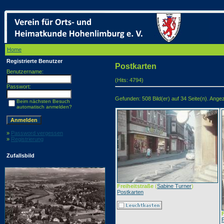
Home
/ Postkarten
Registrierte Benutzer
Postkarten
Benutzername:
(Hits: 4794)
Passwort:
Gefunden: 508 Bild(er) auf 34 Seite(n). Angeze
Beim nächsten Besuch
automatisch anmelden?
»
Password vergessen
»
Registrierung
Zufallsbild
Freiheitstraße
(
Sabine Turner
)
Postkarten