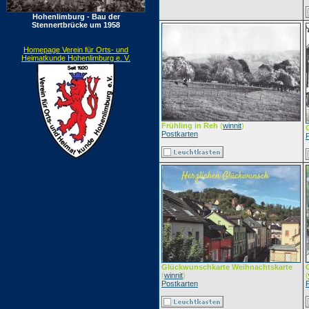
Hohenlimburg - Bau der
Stennertbrücke um 1958
Homepage Verein für Orts- und
Heimatkunde Hohenlimburg e. V.
Frühling in Reh
(
winnit
)
Postkarten
Glückwunschkarte Weihnachtskarte
(
winnit
)
(
Postkarten