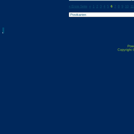
« Erste Seite
«
1
2
3
4
5
6
7
8
9
10
11
Pow
Copyright