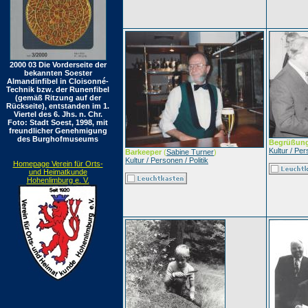
2000 03 Die Vorderseite der
bekannten Soester
Almandinfibel in Cloisonné-
Technik bzw. der Runenfibel
(gemäß Ritzung auf der
Rückseite), entstanden im 1.
Viertel des 6. Jhs. n. Chr.
Foto: Stadt Soest, 1998, mit
freundlicher Genehmigung
des Burghofmuseums
Begrüßun
Kultur / Per
Barkeeper
(
Sabine Turner
)
Kultur / Personen / Politik
Homepage Verein für Orts-
und Heimatkunde
Hohenlimburg e. V.