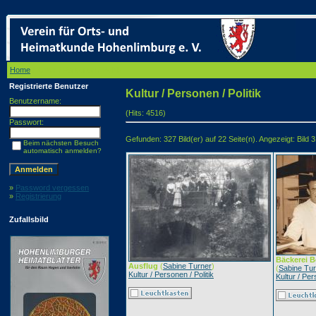
Home
/ Kultur / Personen / Politik
Registrierte Benutzer
Kultur / Personen / Politik
Benutzername:
(Hits: 4516)
Passwort:
Gefunden: 327 Bild(er) auf 22 Seite(n). Angezeigt: Bild 3
Beim nächsten Besuch
automatisch anmelden?
»
Password vergessen
»
Registrierung
Zufallsbild
Bäckerei B
Ausflug
(
Sabine Turner
)
(
Sabine Tu
Kultur / Personen / Politik
Kultur / Per