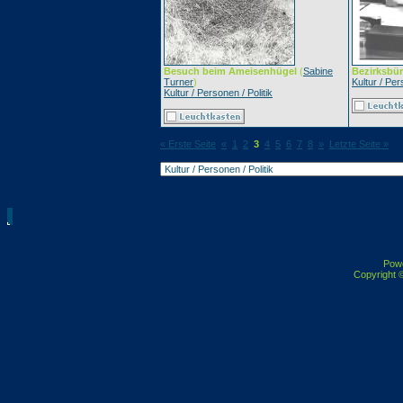
Besuch beim Ameisenhügel
(
Sabine
Bezirksbür
Turner
)
Kultur / Per
Kultur / Personen / Politik
« Erste Seite
«
1
2
3
4
5
6
7
8
»
Letzte Seite »
Pow
Copyright