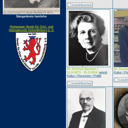
Sängerkreis Iserlohn
Homepage Verein für Orts- und
Heimatkunde Hohenlimburg e. V.
Dr. Gertrud Bäumer (
Dr. Gust
12.9.1873 - 25.3.1954
(
winnit
)
Kultur / Pe
Kultur / Personen / Politik