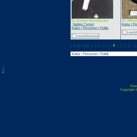
Dr. Robert Hunsdiecker
Dr. Wilhe
(
Sabine Turner
)
Kultur / Pe
Kultur / Personen / Politik
« Erste Seite
«
1
2
3
4
5
6
7
8
9
10
11
Pow
Copyright