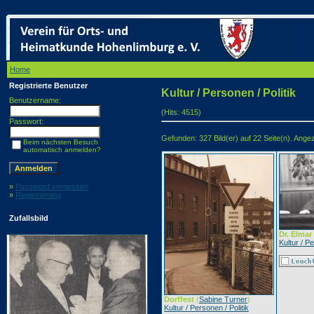
Home
/ Kultur / Personen / Politik
Registrierte Benutzer
Kultur / Personen / Politik
Benutzername:
(Hits: 4515)
Passwort:
Gefunden: 327 Bild(er) auf 22 Seite(n). Angeze
Beim nächsten Besuch
automatisch anmelden?
»
Password vergessen
»
Registrierung
Zufallsbild
Dr. Elma
Kultur / Pe
Dorffest
(
Sabine Turner
)
Kultur / Personen / Politik