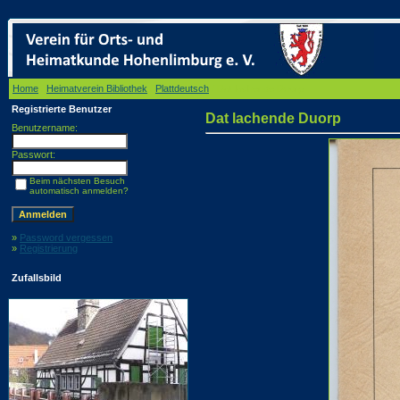
Home
/
Heimatverein Bibliothek
/
Plattdeutsch
/ Dat lachende Duorp
Registrierte Benutzer
Dat lachende Duorp
Benutzername:
Passwort:
Beim nächsten Besuch
automatisch anmelden?
»
Password vergessen
»
Registrierung
Zufallsbild