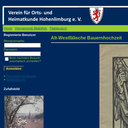
Home
/
Heimatverein Bibliothek
/
Plattdeutsch
/ Alt-Westfälische Bauernhochzeit
Registrierte Benutzer
Alt-Westfälische Bauernhochzeit
Benutzername:
Passwort:
Beim nächsten Besuch
automatisch anmelden?
»
Password vergessen
»
Registrierung
Zufallsbild