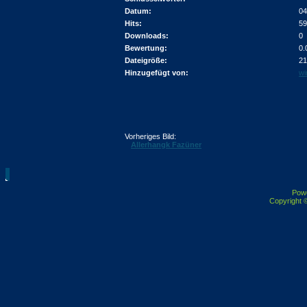
Datum:
04
Hits:
59
Downloads:
0
Bewertung:
0.
Dateigröße:
21
Hinzugefügt von:
wi
Vorheriges Bild:
Allerhangk Fazüner
Pow
Copyright