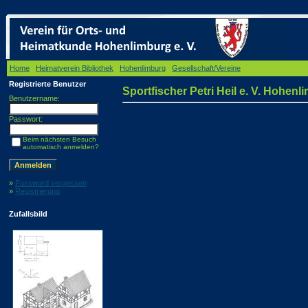
Home
/
Heimatverein Bibliothek
/
Hohenlimburg
/
Gesellschaft/Vereine
/ Sportfischer Petri
Registrierte Benutzer
Sportfischer Petri Heil e. V. Hohenl
Benutzername:
Passwort:
Beim nächsten Besuch
automatisch anmelden?
»
Password vergessen
»
Registrierung
Zufallsbild