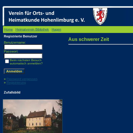
Home
/
Heimatverein Bibliothek
/
Hagen
/ Aus schwerer Zeit
Registrierte Benutzer
Aus schwerer Zeit
Benutzername:
Passwort:
Beim nächsten Besuch
automatisch anmelden?
»
Password vergessen
»
Registrierung
Zufallsbild