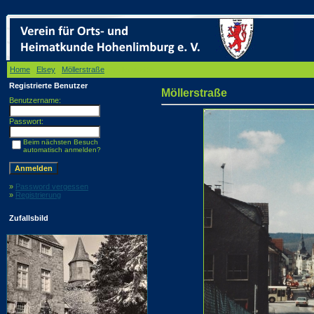
Home
/
Elsey
/
Möllerstraße
/ Möllerstraße
Registrierte Benutzer
Möllerstraße
Benutzername:
Passwort:
Beim nächsten Besuch
automatisch anmelden?
»
Password vergessen
»
Registrierung
Zufallsbild