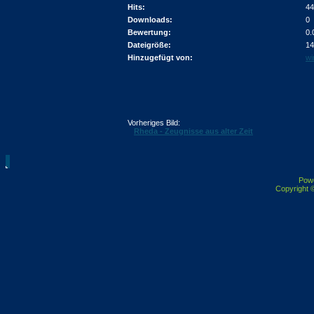
Hits:
44
Downloads:
0
Bewertung:
0.
Dateigröße:
14
Hinzugefügt von:
wi
Vorheriges Bild:
Rheda - Zeugnisse aus alter Zeit
Pow
Copyright