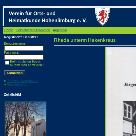
Home
/
Heimatverein Bibliothek
/
Allgemein
/ Rheda unterm Hakenkreuz
Registrierte Benutzer
Rheda unterm Hakenkreuz
Benutzername:
Passwort:
Beim nächsten Besuch
automatisch anmelden?
»
Password vergessen
»
Registrierung
Zufallsbild