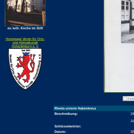
ev. luth. Kirche im Stift
Homepage Verein für Orts-
und Heimatkunde
Hohenlimburg e. V.
Rheda unterm Hakenkreuz
Beschreibung:
19
Jü
Schlüsselwörter:
Datum:
30