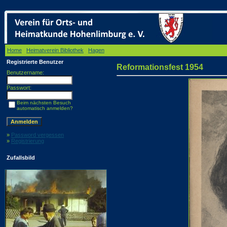
Home
/
Heimatverein Bibliothek
/
Hagen
/ Reformationsfest 1954
Registrierte Benutzer
Reformationsfest 1954
Benutzername:
Passwort:
Beim nächsten Besuch
automatisch anmelden?
»
Password vergessen
»
Registrierung
Zufallsbild