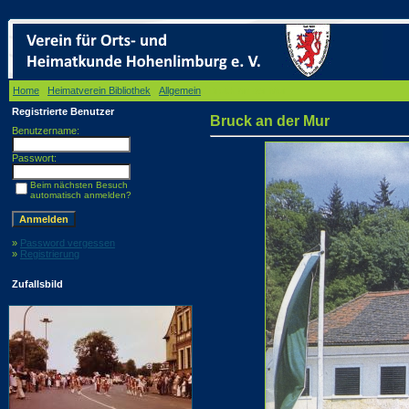
Home
/
Heimatverein Bibliothek
/
Allgemein
/ Bruck an der Mur
Registrierte Benutzer
Bruck an der Mur
Benutzername:
Passwort:
Beim nächsten Besuch
automatisch anmelden?
»
Password vergessen
»
Registrierung
Zufallsbild