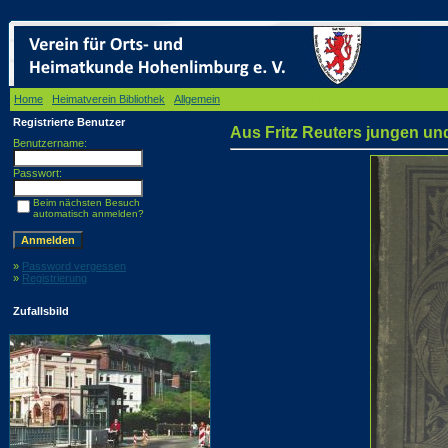
Home
/
Heimatverein Bibliothek
/
Allgemein
/ Aus Fritz Reuters jungen und alten Tagen, 1
Registrierte Benutzer
Aus Fritz Reuters jungen un
Benutzername:
Passwort:
Beim nächsten Besuch
automatisch anmelden?
»
Password vergessen
»
Registrierung
Zufallsbild