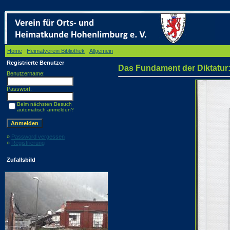
Home
/
Heimatverein Bibliothek
/
Allgemein
/ Das Fundament der Diktatur: Die NSDAP-Or
Registrierte Benutzer
Das Fundament der Diktatur
Benutzername:
Passwort:
Beim nächsten Besuch
automatisch anmelden?
»
Password vergessen
»
Registrierung
Zufallsbild