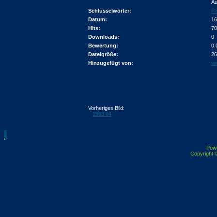
Au
Schlüsselwörter:
Pa
Datum:
16
Hits:
70
Downloads:
0
Bewertung:
0.
Dateigröße:
26
Hinzugefügt von:
wi
Vorheriges Bild:
1963 04
Pow
Copyright