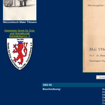
Skizzenbuch Maler Tilmann
Homepage Verein für Orts-
und Heimatkunde
Hohenlimburg e. V.
1963 05
Beschreibung:
Au
Da
Ki
Di
Ge
Zu