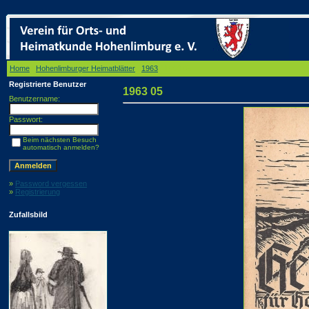
Home
/
Hohenlimburger Heimatblätter
/
1963
/ 1963 05
Registrierte Benutzer
1963 05
Benutzername:
Passwort:
Beim nächsten Besuch
automatisch anmelden?
»
Password vergessen
»
Registrierung
Zufallsbild