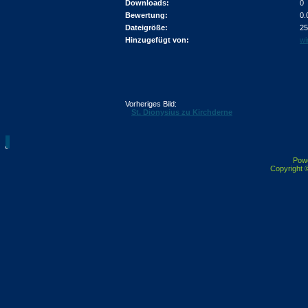
Downloads:
0
Bewertung:
0.
Dateigröße:
25
Hinzugefügt von:
wi
Vorheriges Bild:
St. Dionysius zu Kirchderne
Pow
Copyright