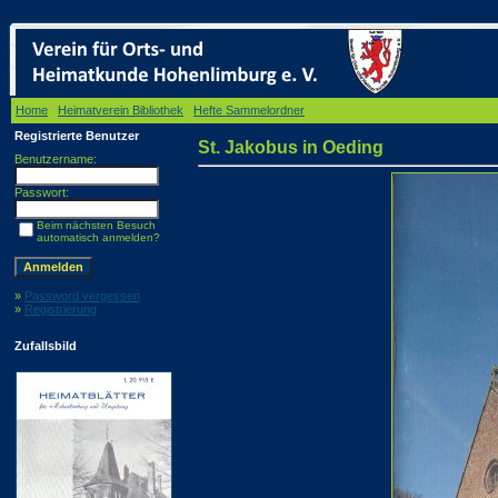
Home
/
Heimatverein Bibliothek
/
Hefte Sammelordner
/ St. Jakobus in Oeding
Registrierte Benutzer
St. Jakobus in Oeding
Benutzername:
Passwort:
Beim nächsten Besuch
automatisch anmelden?
»
Password vergessen
»
Registrierung
Zufallsbild