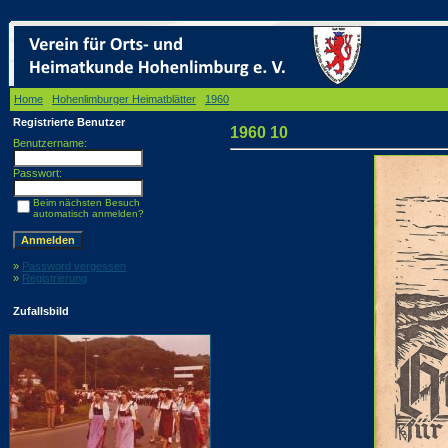
Home
/
Hohenlimburger Heimatblätter
/
1960
/ 1960 10
Registrierte Benutzer
1960 10
Benutzername:
Passwort:
Beim nächsten Besuch
automatisch anmelden?
»
Password vergessen
»
Registrierung
Zufallsbild