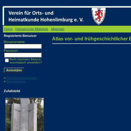
Home
/
Heimatverein Bibliothek
/
Allgemein
/ Atlas vor- und frühgeschichtlicher Befestigu
Registrierte Benutzer
Atlas vor- und frühgeschichtlicher
Benutzername:
Passwort:
Beim nächsten Besuch
automatisch anmelden?
»
Password vergessen
»
Registrierung
Zufallsbild