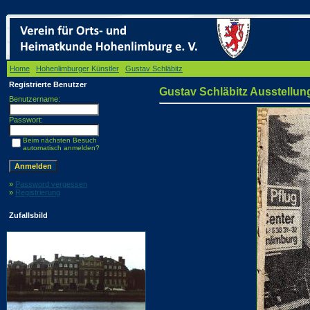
Home
/
Hohenlimburger Künstler
/
Gustav Schläbitz
/ Gustav Schläbitz Ausstellung
Registrierte Benutzer
Gustav Schläbitz Ausstellun
Benutzername:
Passwort:
Beim nächsten Besuch
automatisch anmelden?
»
Password vergessen
»
Registrierung
Zufallsbild