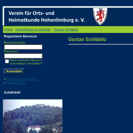
Home
/
Hohenlimburger Künstler
/
Gustav Schläbitz
/ Gustav Schläbitz
Registrierte Benutzer
Gustav Schläbitz
Benutzername:
Passwort:
Beim nächsten Besuch
automatisch anmelden?
»
Password vergessen
»
Registrierung
Zufallsbild