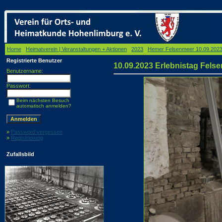
Home
/
Heimatverein | Veranstaltungen + Aktionen
/
2023
/
Hemer Felsenmeer 10.09.202
Registrierte Benutzer
10.09.2023 Erlebnistag Fe
Benutzername:
Passwort:
Beim nächsten Besuch
automatisch anmelden?
»
Password vergessen
»
Registrierung
Zufallsbild