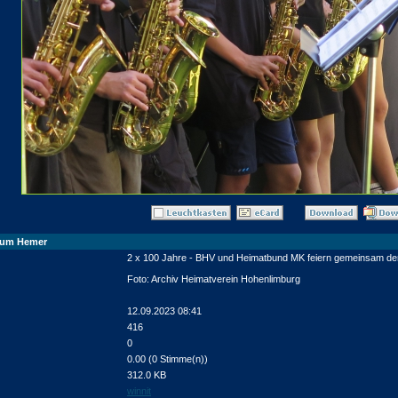
seum Hemer
2 x 100 Jahre - BHV und Heimatbund MK feiern gemeinsam de
Foto: Archiv Heimatverein Hohenlimburg
12.09.2023 08:41
416
0
0.00 (0 Stimme(n))
312.0 KB
winnit