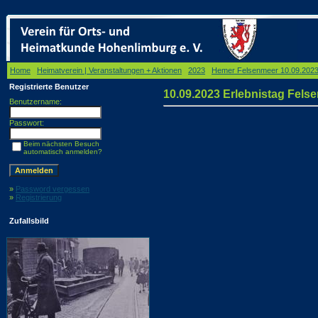
Home
/
Heimatverein | Veranstaltungen + Aktionen
/
2023
/
Hemer Felsenmeer 10.09.202
Registrierte Benutzer
10.09.2023 Erlebnistag Fe
Benutzername:
Passwort:
Beim nächsten Besuch
automatisch anmelden?
»
Password vergessen
»
Registrierung
Zufallsbild