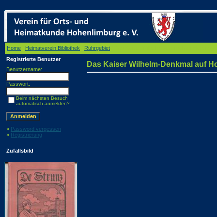
Home
/
Heimatverein Bibliothek
/
Ruhrgebiet
/ Das Kaiser Wilhelm-Denkmal auf Hohensyb
Registrierte Benutzer
Das Kaiser Wilhelm-Denkmal auf H
Benutzername:
Passwort:
Beim nächsten Besuch
automatisch anmelden?
»
Password vergessen
»
Registrierung
Zufallsbild