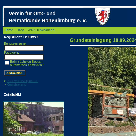
Home
/
Elsey
/
Reh / Henkhausen
/ Grundsteinlegung 18.09.2024
Registrierte Benutzer
Grundsteinlegung 18.09.202
Benutzername:
Passwort:
Beim nächsten Besuch
automatisch anmelden?
»
Password vergessen
»
Registrierung
Zufallsbild