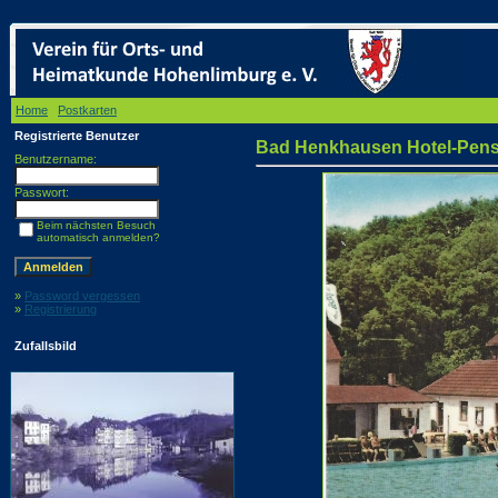
Home
/
Postkarten
/ Bad Henkhausen Hotel-Pension Grass
Registrierte Benutzer
Bad Henkhausen Hotel-Pens
Benutzername:
Passwort:
Beim nächsten Besuch
automatisch anmelden?
»
Password vergessen
»
Registrierung
Zufallsbild