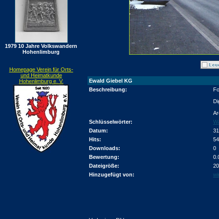
1979 10 Jahre Volkswandern
Hohenlimburg
Homepage Verein für Orts-
und Heimatkunde
Ewald Giebel KG
Hohenlimburg e. V.
Beschreibung:
Fo
Di
Ar
Schlüsselwörter:
Wa
Datum:
31
Hits:
54
Downloads:
0
Bewertung:
0.
Dateigröße:
20
Hinzugefügt von:
wi