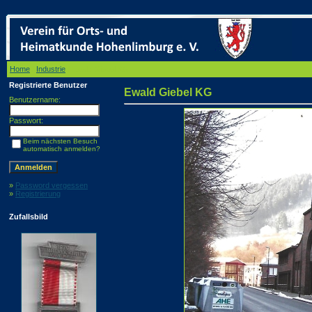
Home
/
Industrie
/ Ewald Giebel KG
Registrierte Benutzer
Ewald Giebel KG
Benutzername:
Passwort:
Beim nächsten Besuch
automatisch anmelden?
»
Password vergessen
»
Registrierung
Zufallsbild