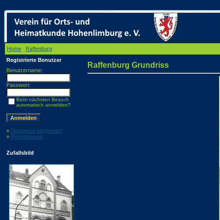
Home
/
Raffenburg
/ Raffenburg Grundriss
Registrierte Benutzer
Raffenburg Grundriss
Benutzername:
Passwort:
Beim nächsten Besuch
automatisch anmelden?
»
Password vergessen
»
Registrierung
Zufallsbild