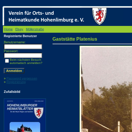
Home
/
Elsey
/
Möllerstraße
/ Gaststätte Platenius
Registrierte Benutzer
Gaststätte Platenius
Benutzername:
Passwort:
Beim nächsten Besuch
automatisch anmelden?
»
Password vergessen
»
Registrierung
Zufallsbild