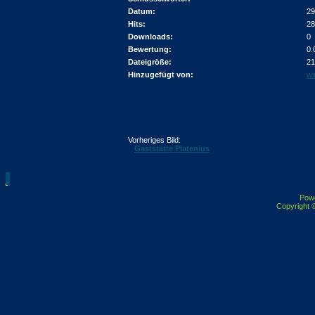
Datum:
29
Hits:
28
Downloads:
0
Bewertung:
0.
Dateigröße:
21
Hinzugefügt von:
wi
Vorheriges Bild:
Gaststätte Platenius
Pow
Copyright