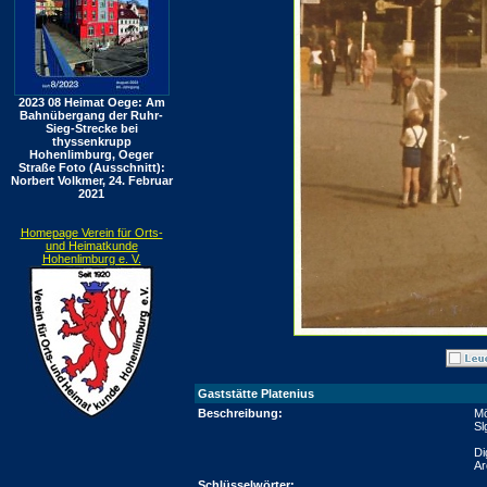
2023 08 Heimat Oege: Am
Bahnübergang der Ruhr-
Sieg-Strecke bei
thyssenkrupp
Hohenlimburg, Oeger
Straße Foto (Ausschnitt):
Norbert Volkmer, 24. Februar
2021
Homepage Verein für Orts-
und Heimatkunde
Hohenlimburg e. V.
Gaststätte Platenius
Beschreibung:
Mö
Sl
Di
Ar
Schlüsselwörter: