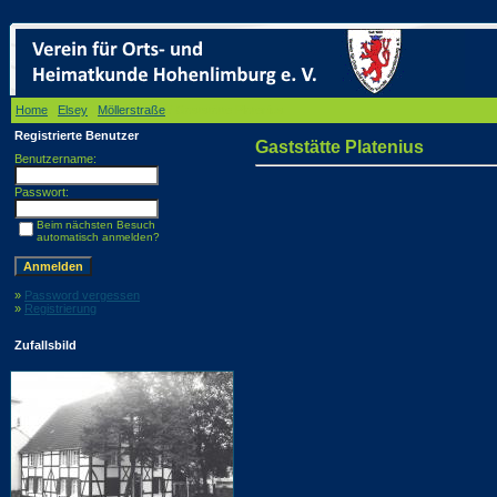
Home
/
Elsey
/
Möllerstraße
/ Gaststätte Platenius
Registrierte Benutzer
Gaststätte Platenius
Benutzername:
Passwort:
Beim nächsten Besuch
automatisch anmelden?
»
Password vergessen
»
Registrierung
Zufallsbild