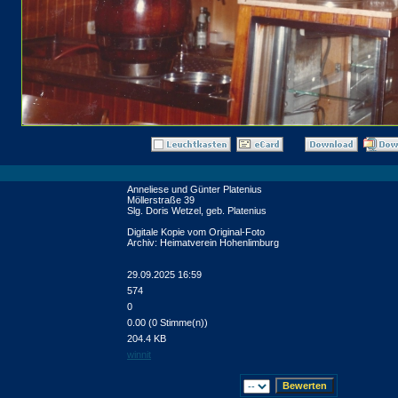
Anneliese und Günter Platenius
Möllerstraße 39
Slg. Doris Wetzel, geb. Platenius
Digitale Kopie vom Original-Foto
Archiv: Heimatverein Hohenlimburg
29.09.2025 16:59
574
0
0.00 (0 Stimme(n))
204.4 KB
winnit