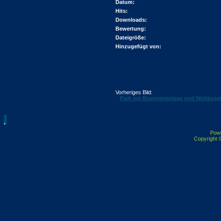
Datum:
Hits:
Downloads:
Bewertung:
Dateigröße:
Hinzugefügt von:
Vorheriges Bild:
Park mit Brunnenanlage und Weltkuge
Pow
Copyright