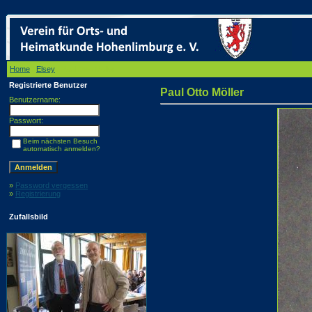
Home
/
Elsey
/ Paul Otto Möller
Registrierte Benutzer
Paul Otto Möller
Benutzername:
Passwort:
Beim nächsten Besuch
automatisch anmelden?
»
Password vergessen
»
Registrierung
Zufallsbild