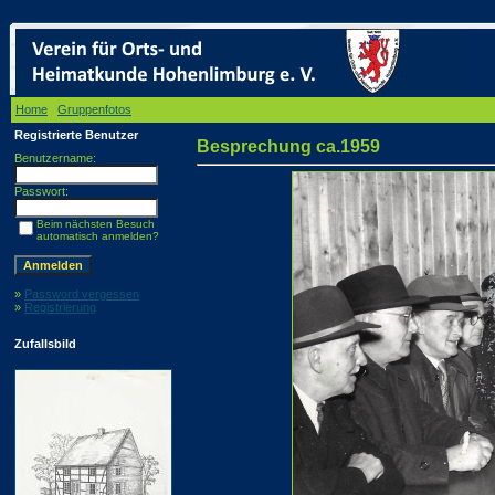
Home
/
Gruppenfotos
/ Besprechung ca.1959
Registrierte Benutzer
Besprechung ca.1959
Benutzername:
Passwort:
Beim nächsten Besuch
automatisch anmelden?
»
Password vergessen
»
Registrierung
Zufallsbild