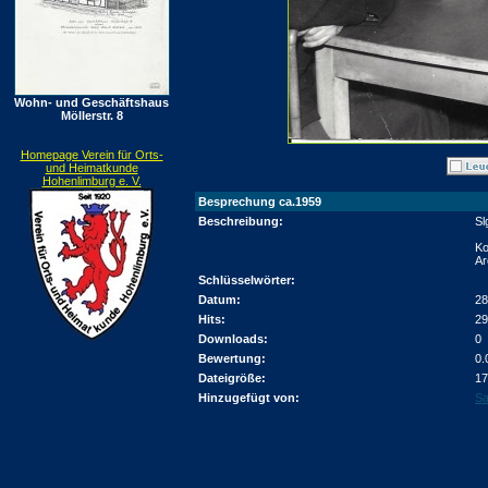
Wohn- und Geschäftshaus
Möllerstr. 8
Homepage Verein für Orts-
und Heimatkunde
Hohenlimburg e. V.
Besprechung ca.1959
Beschreibung:
Sl
Ko
Ar
Schlüsselwörter:
Datum:
28
Hits:
29
Downloads:
0
Bewertung:
0.
Dateigröße:
17
Hinzugefügt von:
Sa