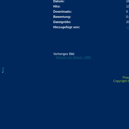
Datum:
1
Hits:
1
Downloads:
0
Bewertung:
0
Dateigröße:
2
Hinzugefügt von:
wi
Vorheriges Bild:
Häuser am Haken, 1983
Pow
Copyright