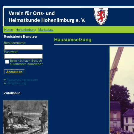
Home
/
Hohenlimburg
/
Marktplatz
/ Hausumsetzung
Registrierte Benutzer
Hausumsetzung
Benutzername:
Passwort:
Beim nächsten Besuch
automatisch anmelden?
»
Password vergessen
»
Registrierung
Zufallsbild