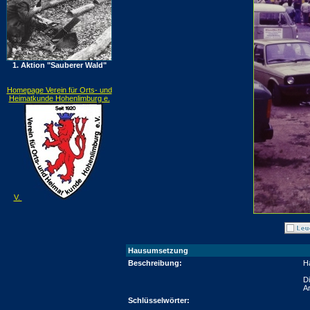
1. Aktion "Sauberer Wald"
Homepage Verein für Orts- und
Heimatkunde Hohenlimburg e.
V.
Hausumsetzung
Beschreibung:
H
Di
A
Schlüsselwörter: