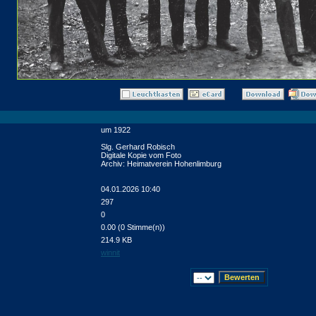
um 1922
Slg. Gerhard Robisch
Digitale Kopie vom Foto
Archiv: Heimatverein Hohenlimburg
04.01.2026 10:40
297
0
0.00 (0 Stimme(n))
214.9 KB
winnit