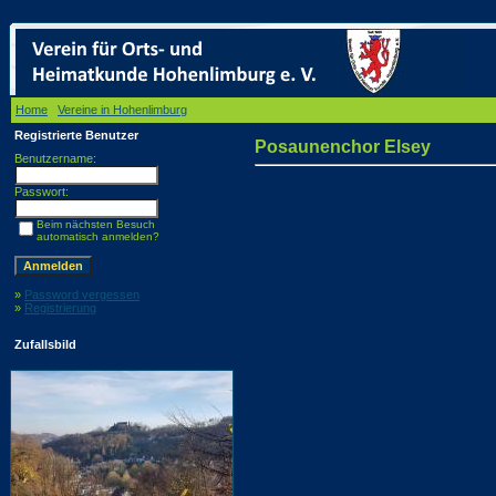
Home
/
Vereine in Hohenlimburg
/ Posaunenchor Elsey
Registrierte Benutzer
Posaunenchor Elsey
Benutzername:
Passwort:
Beim nächsten Besuch
automatisch anmelden?
»
Password vergessen
»
Registrierung
Zufallsbild