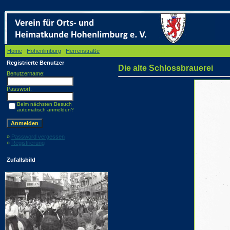
Home
/
Hohenlimburg
/
Herrenstraße
/ Die alte Schlossbrauerei
Registrierte Benutzer
Die alte Schlossbrauerei
Benutzername:
Passwort:
Beim nächsten Besuch
automatisch anmelden?
»
Password vergessen
»
Registrierung
Zufallsbild