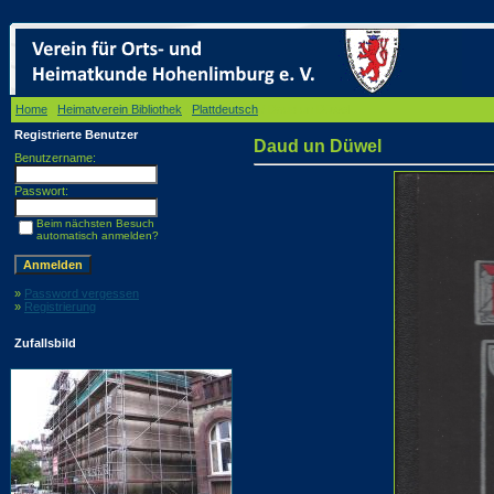
Home
/
Heimatverein Bibliothek
/
Plattdeutsch
/ Daud un Düwel
Registrierte Benutzer
Daud un Düwel
Benutzername:
Passwort:
Beim nächsten Besuch
automatisch anmelden?
»
Password vergessen
»
Registrierung
Zufallsbild