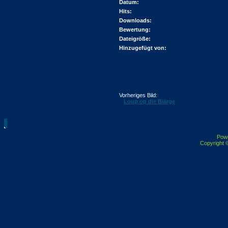
Datum:
Hits:
Downloads:
Bewertung:
Dateigröße:
Hinzugefügt von:
Vorheriges Bild:
Loup op die Biärge
Pow
Copyright