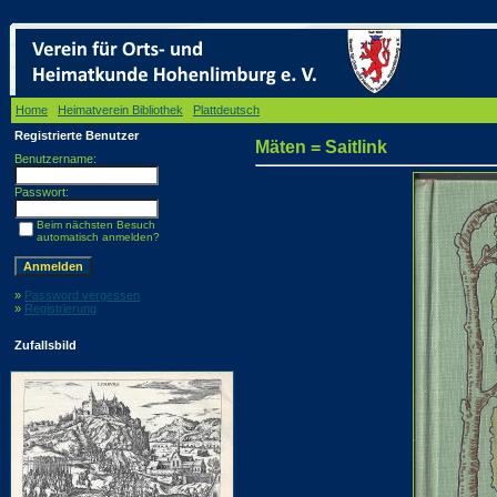
Home
/
Heimatverein Bibliothek
/
Plattdeutsch
/ Mäten = Saitlink
Registrierte Benutzer
Mäten = Saitlink
Benutzername:
Passwort:
Beim nächsten Besuch
automatisch anmelden?
»
Password vergessen
»
Registrierung
Zufallsbild