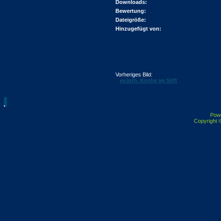
Downloads:
Bewertung:
Dateigröße:
Hinzugefügt von:
Vorheriges Bild:
ev.luth. Kirche im Stift
Pow
Copyright