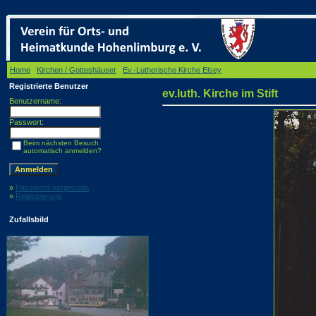
Home
/
Kirchen / Gotteshäuser
/
Ev.-Lutherische Kirche Elsey
/ ev.luth. Kirche im Stift
Registrierte Benutzer
ev.luth. Kirche im Stift
Benutzername:
Passwort:
Beim nächsten Besuch
automatisch anmelden?
»
Password vergessen
»
Registrierung
Zufallsbild