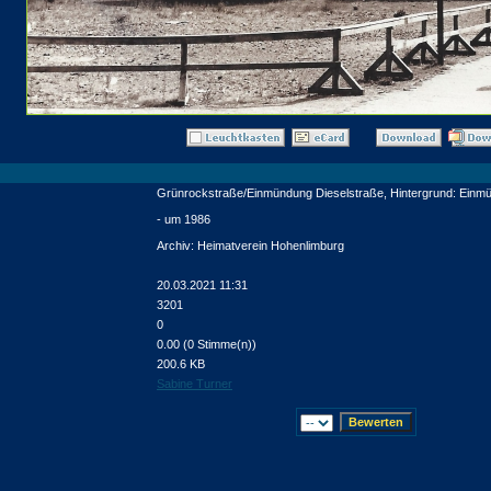
Grünrockstraße/Einmündung Dieselstraße, Hintergrund: Einmü
- um 1986
Archiv: Heimatverein Hohenlimburg
20.03.2021 11:31
3201
0
0.00 (0 Stimme(n))
200.6 KB
Sabine Turner