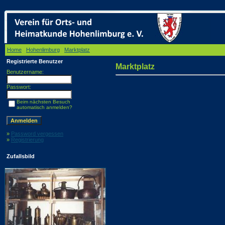
Home
/
Hohenlimburg
/
Marktplatz
/ Marktplatz
Registrierte Benutzer
Marktplatz
Benutzername:
Passwort:
Beim nächsten Besuch
automatisch anmelden?
»
Password vergessen
»
Registrierung
Zufallsbild