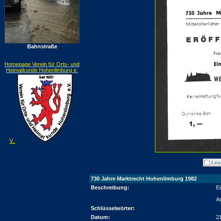
Bahnstraße
Homepage Verein für Orts- und
Heimatkunde Hohenlimburg e.
V.
730 Jahre Marktrecht Hohenlimburg 1982
Beschreibung:
E
A
Schlüsselwörter:
Datum:
2