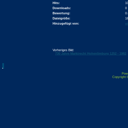
Hits:
1
Downloads:
0
Bewertung:
0
Dateigröße:
1
Hinzugefügt von:
wi
Vorheriges Bild:
730 Jahre Marktrecht Hohenlimburg 1252 - 1982
Pow
Copyright