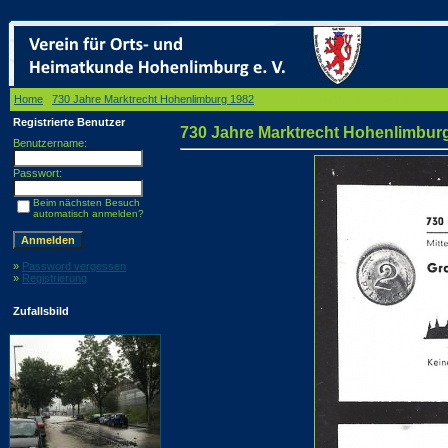
Home
/
730 Jahre Marktrecht Hohenlimburg 1982
/ 730 Jahre Marktrecht Hohenlimburg 
Registrierte Benutzer
730 Jahre Marktrecht Hohenlimbur
Benutzername:
Passwort:
Beim nächsten Besuch
automatisch anmelden?
»
Password vergessen
»
Registrierung
Zufallsbild