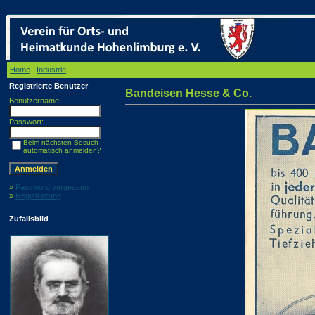
Home
/
Industrie
/ Bandeisen Hesse & Co.
Registrierte Benutzer
Bandeisen Hesse & Co.
Benutzername:
Passwort:
Beim nächsten Besuch
automatisch anmelden?
»
Password vergessen
»
Registrierung
Zufallsbild