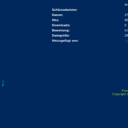
Ar
Schlüsselwörter:
Datum:
27
Hits:
85
Downloads:
0
Bewertung:
0.
Dateigröße:
29
Hinzugefügt von:
Sa
Pow
Copyright