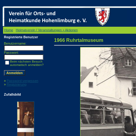
Home
/
Heimatverein | Veranstaltungen + Aktionen
/ 1966 Ruhrtalmuseum
Registrierte Benutzer
1966 Ruhrtalmuseum
Benutzername:
Passwort:
Beim nächsten Besuch
automatisch anmelden?
»
Password vergessen
»
Registrierung
Zufallsbild