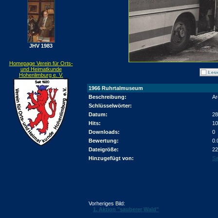
JHV 1983
Homepage Verein für Orts-
und Heimatkunde
Hohenlimburg e. V.
1966 Ruhrtalmuseum
Beschreibung:
Ar
Schlüsselwörter:
Datum:
28
Hits:
10
Downloads:
0
Bewertung:
0.
Dateigröße:
22
Hinzugefügt von:
Sa
Vorheriges Bild:
1. Aktion "sauberer Wald"