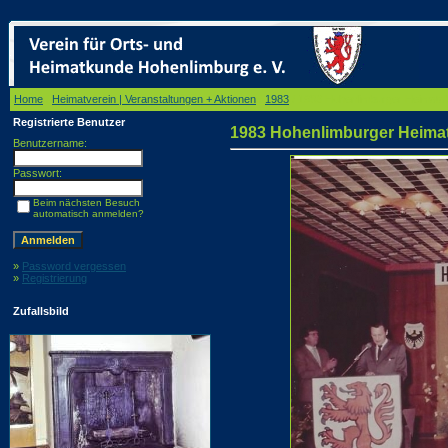
Home
/
Heimatverein | Veranstaltungen + Aktionen
/
1983
/ 1983 Hohenlimburger Heimata
Registrierte Benutzer
1983 Hohenlimburger Heima
Benutzername:
Passwort:
Beim nächsten Besuch
automatisch anmelden?
»
Password vergessen
»
Registrierung
Zufallsbild